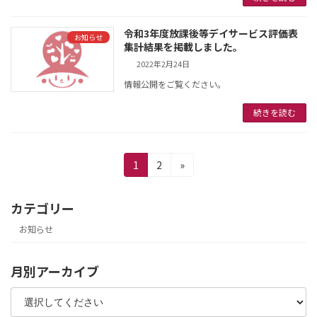
令和3年度放課後等デイサービス評価表
お知らせ
集計結果を掲載しました。
2022年2月24日
情報公開をご覧ください。
続きを読む
投
固
固
1
2
»
定
定
稿
ペ
ペ
カテゴリー
の
ー
ー
ジ
ジ
お知らせ
ペ
ー
月別アーカイブ
ジ
送