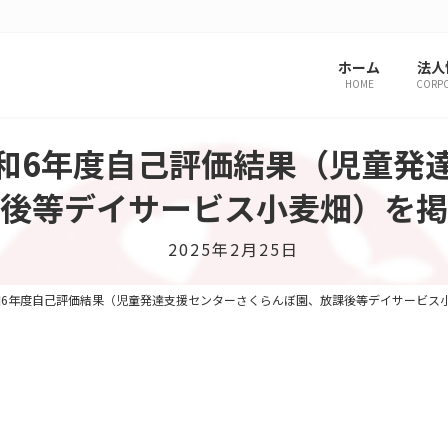
ホーム
法人
HOME
CORP
和6年度自己評価結果（児童発
後等デイサービス小麦畑）を掲
最
2025年2月25日
終
更
6年度自己評価結果（児童発達支援センターさくらんぼ園、放課後等デイサービス
新
日
時
: