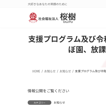
コ
ナ
大好きなあなたの笑顔のために
ン
ビ
テ
ゲ
ン
ー
ツ
シ
へ
ョ
支援プログラム及び令
ス
ン
キ
に
ぼ園、放課
ッ
移
プ
動
HOME
お知らせ
お知らせ
支援プログラム及び令和
情報公開をご覧ください
お知らせ
カテゴリー